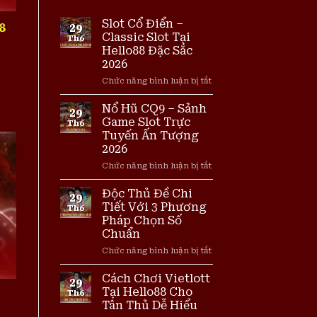
Slot Cổ Điển –
29
8
Classic Slot Tại
Th6
Hello88 Đặc Sắc
2026
ở
Chức năng bình luận bị tắt
Slot
Cổ
Nổ Hũ CQ9 – Sảnh
29
Điển
Game Slot Trực
Th6
–
Tuyến Ấn Tượng
Classic
2026
Slot
Tại
ở
Chức năng bình luận bị tắt
Hello88
Nổ
Đặc
Hũ
Độc Thủ Đề Chi
29
Sắc
CQ9
Tiết Với 3 Phương
Th6
2026
–
Pháp Chọn Số
Sảnh
Chuẩn
Game
Slot
ở
Chức năng bình luận bị tắt
Trực
Độc
Tuyến
Thủ
Cách Chơi Vietlott
29
Ấn
Đề
Tại Hello88 Cho
Th6
ò
Tượng
Chi
Tân Thủ Dễ Hiểu
2026
Tiết