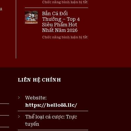
ở
Chức năng bình luận bị tắt
Với
Cách
3
ệu
Chơi
Phương
Bắn Cá Đổi
29
Vietlott
Pháp
Thưởng – Top 4
Th6
Tại
Chọn
Siêu Phẩm Hot
Hello88
Số
Nhất Năm 2026
Cho
Chuẩn
Tân
ở
Chức năng bình luận bị tắt
Thủ
Bắn
Dễ
Cá
Hiểu
Đổi
Thưởng
–
Top
4
Siêu
LIÊN HỆ CHÍNH
Phẩm
Hot
Nhất
Năm
Website:
2026
https://hello88.llc/
Thể loại cá cược: Trực
tuyến