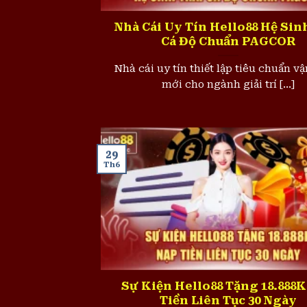
Nhà Cái Uy Tín Hello88 Hệ Sin
Cá Độ Chuẩn PAGCOR
Nhà cái uy tín thiết lập tiêu chuẩn v
mới cho ngành giải trí [...]
29
Th6
Sự Kiện Hello88 Tặng 18.888
Tiền Liên Tục 30 Ngày