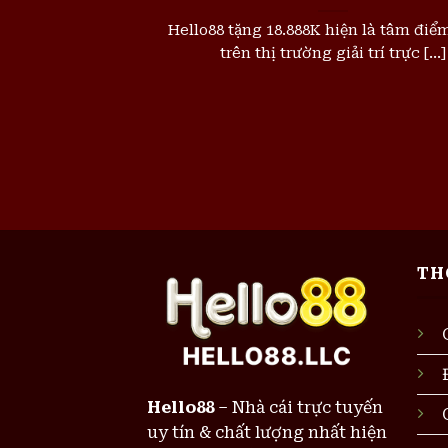
Hello88 tặng 18.888K hiện là tâm điể
trên thị trường giải trí trực [...]
TH
Hello88
– Nhà cái trực tuyến
uy tín & chất lượng nhất hiện