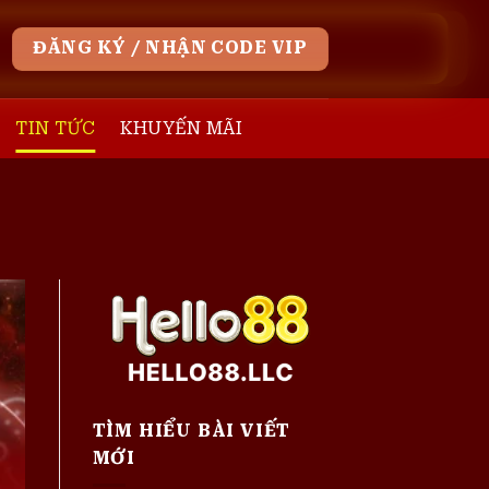
ĐĂNG KÝ / NHẬN CODE VIP
TIN TỨC
KHUYẾN MÃI
TÌM HIỂU BÀI VIẾT
MỚI